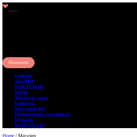
Liberty
с 18:00 до 02:00
Бронь столов
204-64-04
Позвонить
главная
АКЦИИ
КОКТЕЙЛИ
Меню
Торты на заказ
Банкеты
Выездной бар
Подарочный сертификат
Отзывы
КОНТАКТЫ
Home
/ Магазин