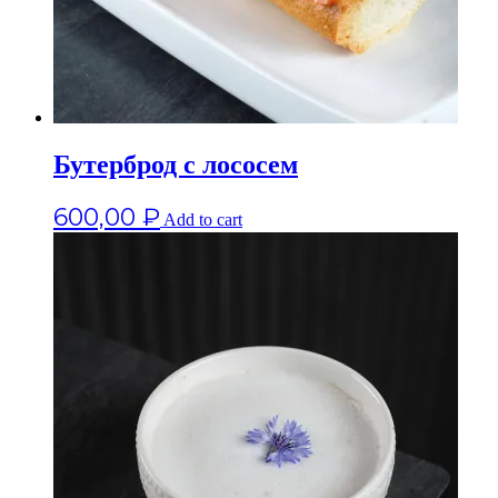
Бутерброд с лососем
600,00
₽
Add to cart