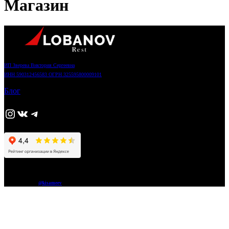
Магазин
ИП Зверева Виктория Сергеевна
ИНН 590312456583 ОГРН 325595800009101
Блог
https://www.instagram.com/adjika_perm/
ВКонтакте
Telegram
© 2026 Liberty
Сайт разработал
@kisameev