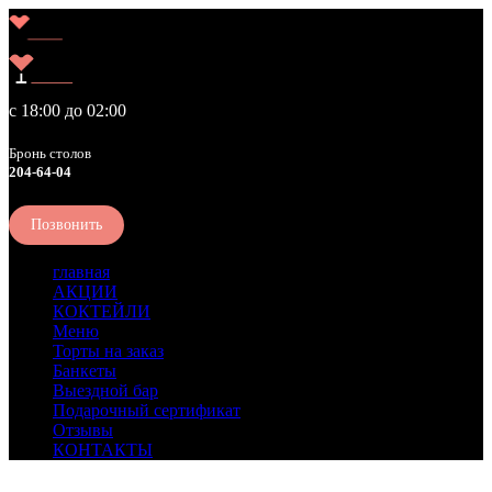
Liberty
с 18:00 до 02:00
Бронь столов
204-64-04
Позвонить
главная
АКЦИИ
КОКТЕЙЛИ
Меню
Торты на заказ
Банкеты
Выездной бар
Подарочный сертификат
Отзывы
КОНТАКТЫ