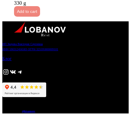
330 g
Add to cart
ИП Зверева Виктория Сергеевна
ИНН 590312456583 ОГРН 325595800009101
Блог
https://www.instagram.com/adjika_perm/
ВКонтакте
Telegram
© 2026 Liberty
Сайт разработал
@kisameev