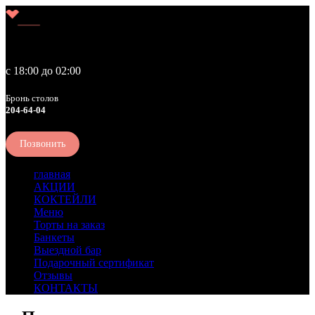
Liberty
с 18:00 до 02:00
Бронь столов
204-64-04
Позвонить
главная
АКЦИИ
КОКТЕЙЛИ
Меню
Торты на заказ
Банкеты
Выездной бар
Подарочный сертификат
Отзывы
КОНТАКТЫ