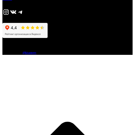
https://www.instagram.com/adjika_perm/
ВКонтакте
Telegram
© 2026 Liberty
Сайт разработал
@kisameev